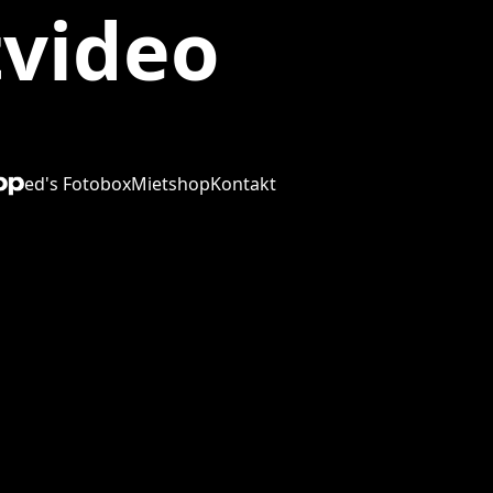
video
ed's Fotobox
Mietshop
Kontakt