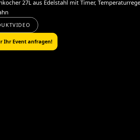
nkocher 27L aus Edelstahl mit Timer, Temperaturreg
ahn
DUKTVIDEO
ür Ihr Event anfragen!