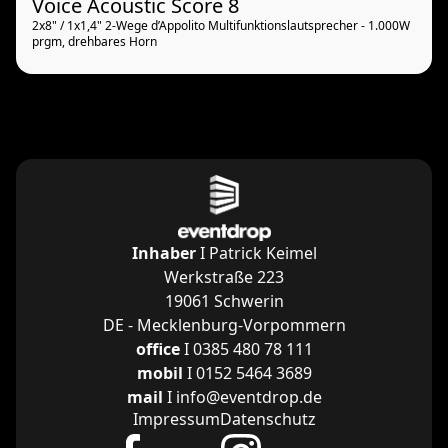
Voice Acoustic Score 8
2x8" / 1x1,4" 2-Wege d’Appolito Multifunktionslautsprecher - 1.000W
prgm, drehbares Horn
Inhaber
I Patrick Keimel
Werkstraße 223
19061 Schwerin
DE - Mecklenburg-Vorpommern
office
I 0385 480 78 111
mobil
I 0152 5464 3689
mail
I info@eventdrop.de
Impressum
Datenschutz