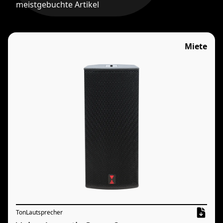
meistgebuchte Artikel
Miete
Ton
Lautsprecher